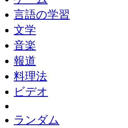
言語の学習
文学
音楽
報道
料理法
ビデオ
ランダム