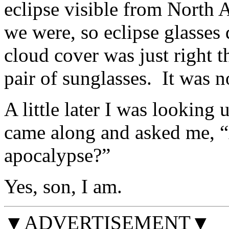
eclipse visible from North 
we were, so eclipse glasses 
cloud cover was just right t
pair of sunglasses. It was n
A little later I was lookin
came along and asked me, “A
apocalypse?”
Yes, son, I am.
▼ADVERTISEMENT▼