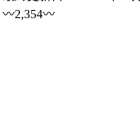
〰2,354〰