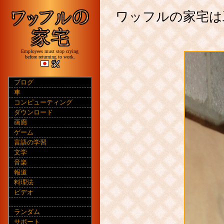
ワッフルの家宅は
Employees must stop crying
before returning to work.
ブログ
車
コンピューティング
ダウンロード
画廊
ゲーム
言語の学習
文学
音楽
報道
料理法
ビデオ
ランダム
サポート