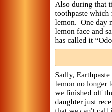
Also during that 
toothpaste which 
lemon. One day my
lemon face and sa
has called it “Odo
Sadly, Earthpaste 
lemon no longer 
we finished off t
daughter just rec
that we can't call