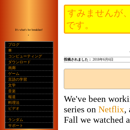
すみませんが
です。
It's what's for breakfast!
ブログ
車
コンピューティング
投稿されました：
2018年6月6日
ダウンロード
画廊
ゲーム
言語の学習
文学
音楽
We've been worki
報道
料理法
series on
Netflix
,
ビデオ
Fall we watched a
ランダム
サポート