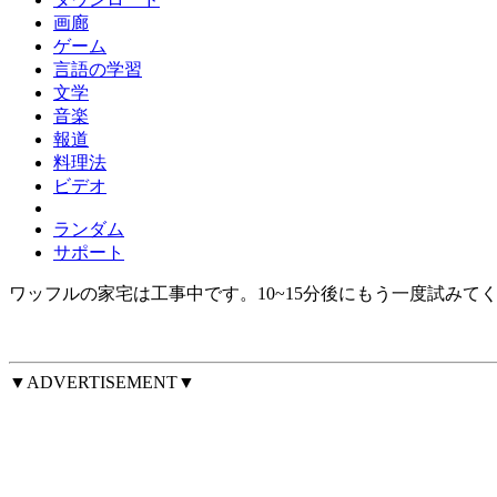
画廊
ゲーム
言語の学習
文学
音楽
報道
料理法
ビデオ
ランダム
サポート
ワッフルの家宅は工事中です。10~15分後にもう一度試みて
▼ADVERTISEMENT▼