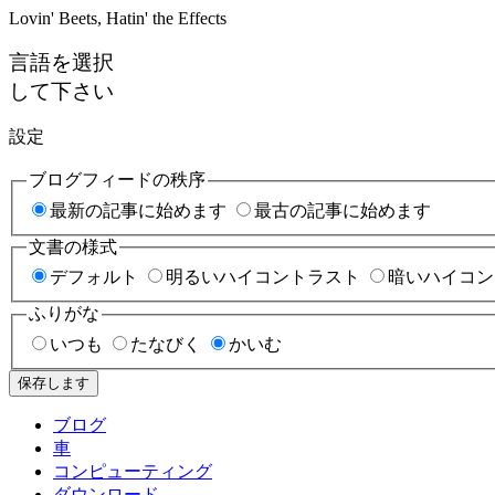
Lovin' Beets, Hatin' the Effects
言語を選択
して下さい
設定
ブログフィードの秩序
最新の記事に始めます
最古の記事に始めます
文書の様式
デフォルト
明るいハイコントラスト
暗いハイコン
ふりがな
いつも
たなびく
かいむ
保存します
ブログ
車
コンピューティング
ダウンロード