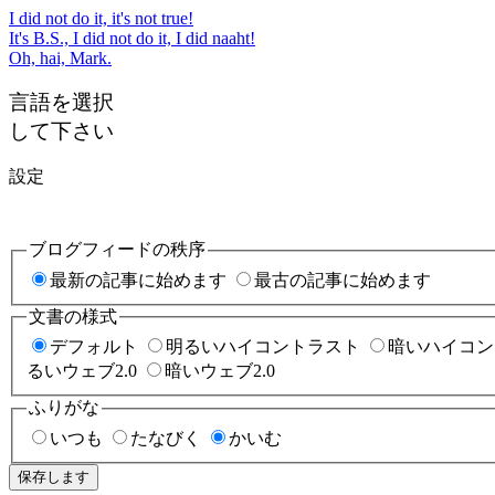
I did not do it, it's not true!
It's B.S., I did not do it, I did naaht!
Oh, hai, Mark.
言語を選択
して下さい
設定
ブログフィードの秩序
最新の記事に始めます
最古の記事に始めます
文書の様式
デフォルト
明るいハイコントラスト
暗いハイコン
るいウェブ2.0
暗いウェブ2.0
ふりがな
いつも
たなびく
かいむ
保存します