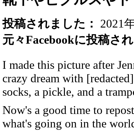
投稿されました：
2021
元々Facebookに投稿さ
I made this picture after J
crazy dream with [redacted]
socks, a pickle, and a tramp
Now's a good time to repost
what's going on in the worl