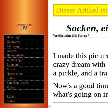
Dieser Artikel is
Socken, e
Beware of Goat
Veröffentlicht:
2021 Februar 7
Blaaurhg!
Computer
Fahrzeuge
Galerie
I made this pictu
Herunterladen
Kochrezepte
crazy dream with 
Literatur
Musik
a pickle, and a tr
Nachrichten
Spiele
Sprachen Lernen
Now's a good time
Videos
what's going on i
Zufall
Stütze