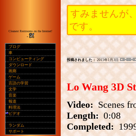
すみませんが
です。
Cleanest Restrooms on the Internet!
ブログ
車
コンピューティング
投稿されました：
2015年1月3日
ダウンロード
画廊
ゲーム
言語の学習
Lo Wang 3D St
文学
音楽
報道
Video:
Scenes f
料理法
Length:
0:08
ビデオ
Completed:
1999
ランダム
サポート