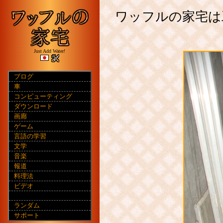
ワッフルの家宅は
Just Add Water!
ブログ
車
コンピューティング
ダウンロード
画廊
ゲーム
言語の学習
文学
音楽
報道
料理法
ビデオ
ランダム
サポート