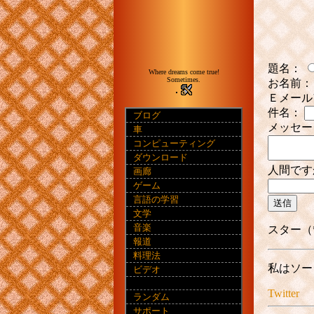
題名：
Where dreams come true!
Sometimes.
お名前：
Ｅメール
件名：
ブログ
メッセー
車
コンピューティング
ダウンロード
人間です
画廊
ゲーム
言語の学習
送信
文学
音楽
スター（
報道
料理法
私はソー
ビデオ
Twitter
ランダム
サポート