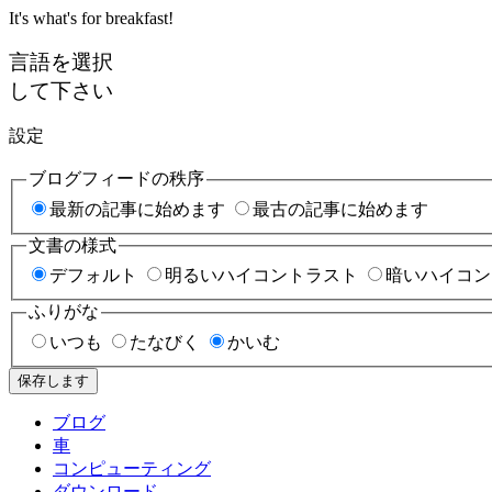
It's what's for breakfast!
言語を選択
して下さい
設定
ブログフィードの秩序
最新の記事に始めます
最古の記事に始めます
文書の様式
デフォルト
明るいハイコントラスト
暗いハイコン
ふりがな
いつも
たなびく
かいむ
保存します
ブログ
車
コンピューティング
ダウンロード