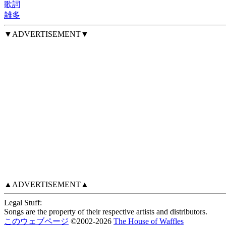
歌詞
雑多
▼ADVERTISEMENT▼
▲ADVERTISEMENT▲
Legal Stuff:
Songs are the property of their respective artists and distributors.
このウェブページ
©
2002
-2026
The House of Waffles