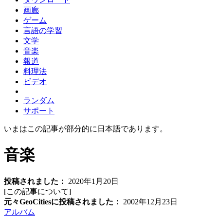
画廊
ゲーム
言語の学習
文学
音楽
報道
料理法
ビデオ
ランダム
サポート
いまはこの記事が部分的に日本語であります。
音楽
投稿されました：
2020年1月20日
[この記事について
]
元々GeoCitiesに投稿されました：
2002年12月23日
アルバム