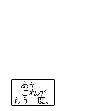
あそ、
これが
もう一度。