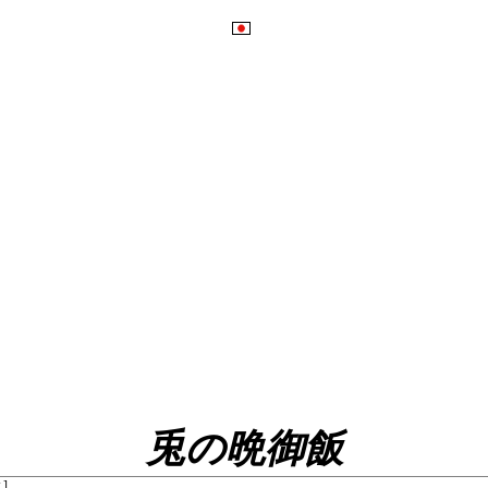
兎の晩御飯
]