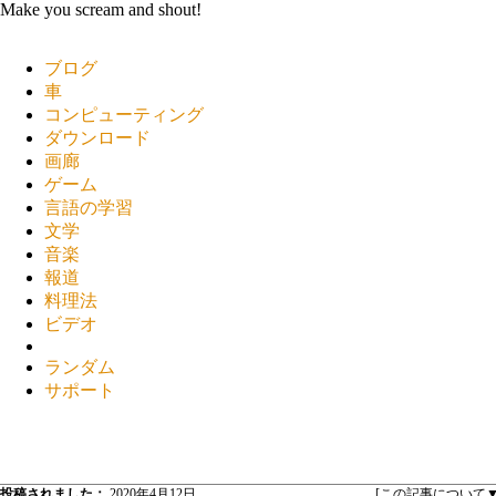
Make you scream and shout!
ブログ
車
コンピューティング
ダウンロード
画廊
ゲーム
言語の学習
文学
音楽
報道
料理法
ビデオ
ランダム
サポート
投稿されました：
2020年4月12日
[この記事について