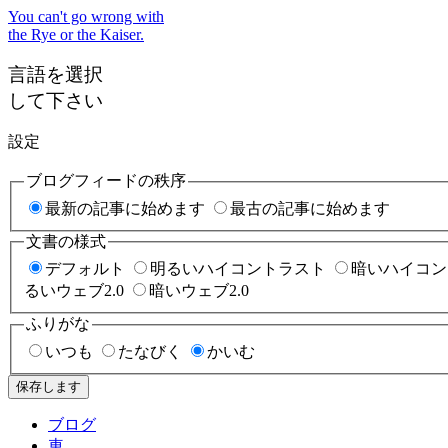
You can't go wrong with
the Rye or the Kaiser.
言語を選択
して下さい
設定
ブログフィードの秩序
最新の記事に始めます
最古の記事に始めます
文書の様式
デフォルト
明るいハイコントラスト
暗いハイコン
るいウェブ2.0
暗いウェブ2.0
ふりがな
いつも
たなびく
かいむ
保存します
ブログ
車