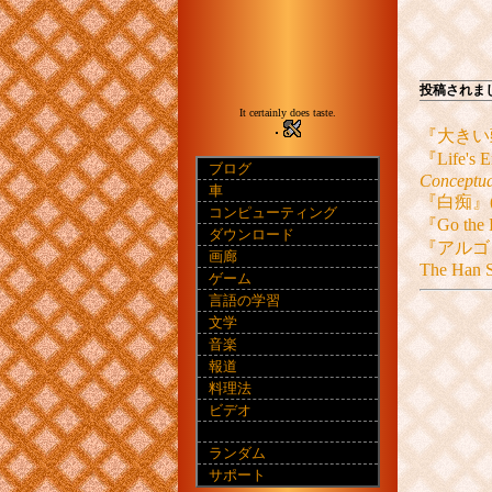
投稿されま
It certainly does taste.
『大きい
『Life'
ブログ
Conceptua
車
『白痴』
コンピューティング
『Go th
ダウンロード
『アルゴ
画廊
The Han S
ゲーム
言語の学習
文学
音楽
報道
料理法
ビデオ
ランダム
サポート