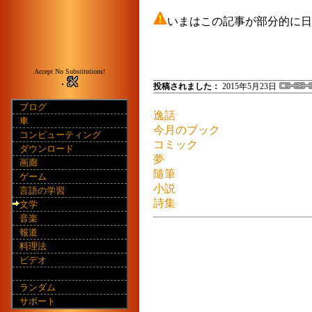
いまはこの記事が部分的に日
Accept No Substitutions!
投稿されました：
2015年5月23日
ブログ
逸話
車
今月のブック
コンピューティング
コミック
ダウンロード
夢
画廊
隨筆
ゲーム
小説
言語の学習
詩集
文学
音楽
報道
料理法
ビデオ
ランダム
サポート