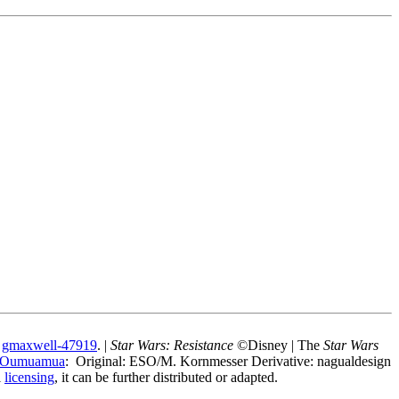
r
gmaxwell-47919
. |
Star Wars: Resistance
©Disney | The
Star Wars
ʻOumuamua
: Original: ESO/M. Kornmesser Derivative: nagualdesign
l
licensing
, it can be further distributed or adapted.