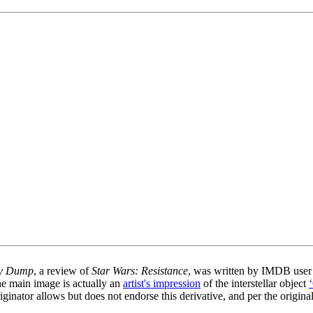
ey Dump
, a review of
Star Wars: Resistance
, was written by IMDB use
he main image is actually an
artist's impression
of the interstellar object
iginator allows but does not endorse this derivative, and per the origina