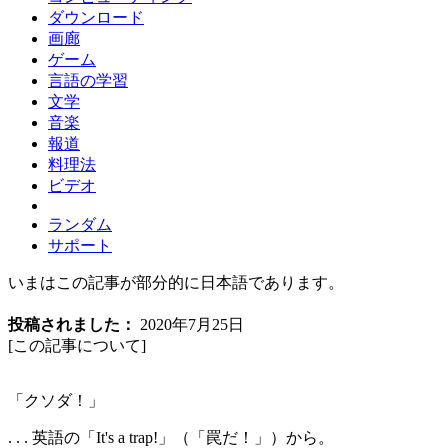
ダウンロード
画廊
ゲーム
言語の学習
文学
音楽
報道
料理法
ビデオ
ランダム
サポート
いまはこの記事が部分的に日本語であります。
投稿されました：
2020年7月25日
[この記事について
]
「クソダ！」
. . . 英語の「It's a trap!」（「罠だ！」）から。