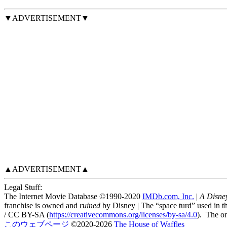
▼ADVERTISEMENT▼
▲ADVERTISEMENT▲
Legal Stuff:
The Internet Movie Database ©1990-2020
IMDb.com, Inc.
|
A Disn
franchise is owned and
ruined
by Disney | The “space turd” used in t
/ CC BY-SA (
https://creativecommons.org/licenses/by-sa/4.0
). The or
このウェブページ
©
2020
-2026
The House of Waffles