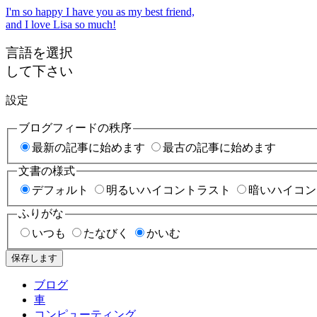
I'm so happy I have you as my best friend,
and I love Lisa so much!
言語を選択
して下さい
設定
ブログフィードの秩序
最新の記事に始めます
最古の記事に始めます
文書の様式
デフォルト
明るいハイコントラスト
暗いハイコン
ふりがな
いつも
たなびく
かいむ
保存します
ブログ
車
コンピューティング