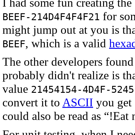
I had some fun creating t
for som
BEEF-214D4F4F4F21
might jump out at you is th
, which is a valid
hexa
BEEF
The other developers found 
probably didn't realize is t
value
21454154-4D4F-5245
convert it to
ASCII
you get 
could also be read as “!Ea
For unit testing, when I ne