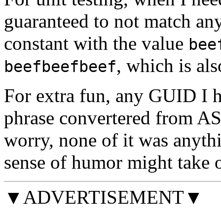
guaranteed to not match any
constant with the value
bee
, which is al
beefbeefbeef
For extra fun, any GUID I h
phrase convertered from AS
worry, none of it was anyt
sense of humor might take o
▼ADVERTISEMENT▼