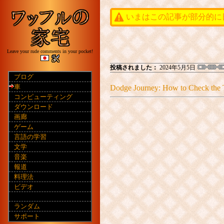
いまはこの記事が部分的に
Leave your rude comments in your pocket!
投稿されました：
2024年5月5日
ブログ
車
Dodge Journey: How to Check the T
コンピューティング
ダウンロード
画廊
ゲーム
言語の学習
文学
音楽
報道
料理法
ビデオ
ランダム
サポート