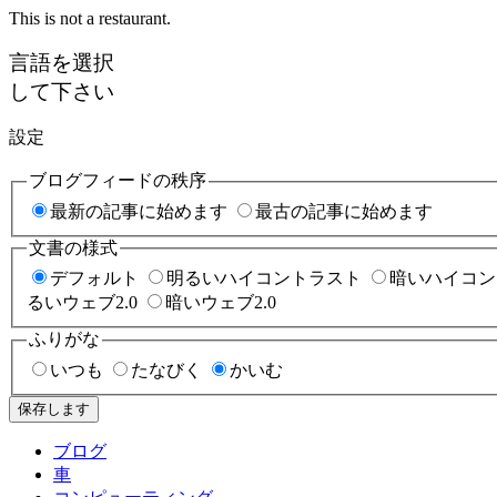
This is not a restaurant.
言語を選択
して下さい
設定
ブログフィードの秩序
最新の記事に始めます
最古の記事に始めます
文書の様式
デフォルト
明るいハイコントラスト
暗いハイコン
るいウェブ2.0
暗いウェブ2.0
ふりがな
いつも
たなびく
かいむ
保存します
ブログ
車