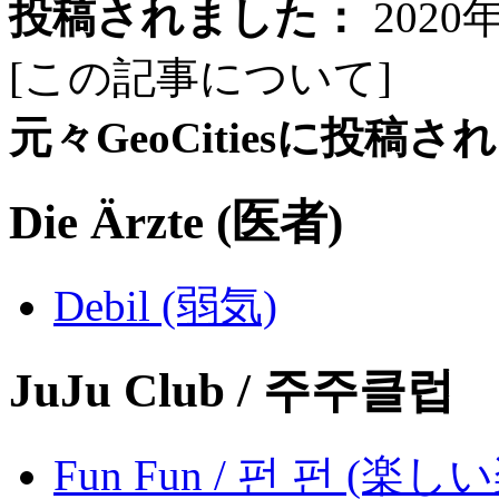
投稿されました：
2020
[この記事について
]
元々GeoCitiesに投稿
Die Ärzte (医者)
Debil (弱気)
JuJu Club / 주주클럽
Fun Fun / 펀 펀 (楽