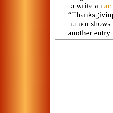
to write an
ac
“Thanksgivin
humor shows f
another entry 