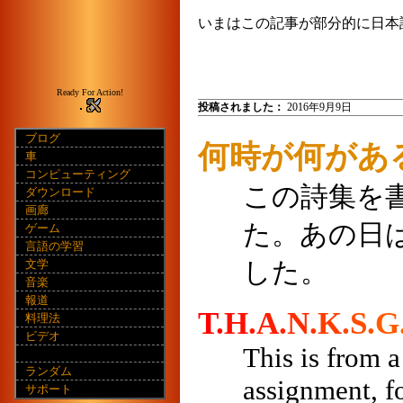
いまはこの記事が部分的に日本
Ready For Action!
投稿されました：
2016年9月9日
ブログ
何時が何があ
車
コンピューティング
この詩集を
ダウンロード
画廊
た。あの日
ゲーム
言語の学習
した。
文学
音楽
報道
T
.
H
.
A
.
N
.
K
.
S
.
G
料理法
ビデオ
This is from 
ランダム
assignment, f
サポート