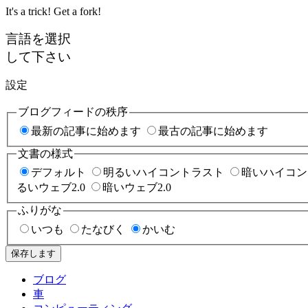
It's a trick! Get a fork!
言語を選択
して下さい
設定
ブログフィードの秩序
最新の記事に始めます
最古の記事に始めます
文書の様式
デフォルト
明るいハイコントラスト
暗いハイコン
るいウェブ2.0
暗いウェブ2.0
ふりがな
いつも
たなびく
かいむ
保存します
ブログ
車