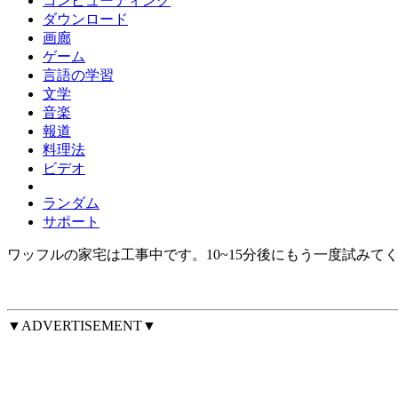
コンピューティング
ダウンロード
画廊
ゲーム
言語の学習
文学
音楽
報道
料理法
ビデオ
ランダム
サポート
ワッフルの家宅は工事中です。10~15分後にもう一度試みて
▼ADVERTISEMENT▼