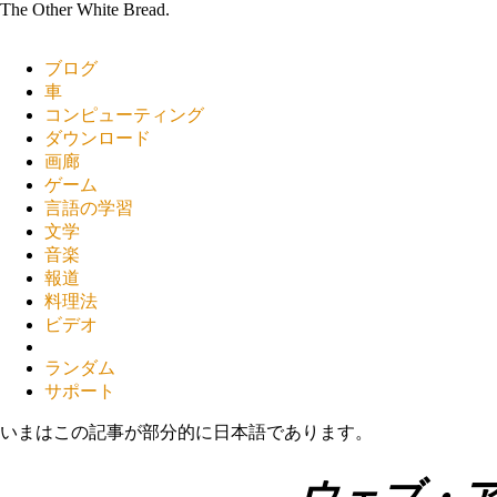
The Other White Bread.
ブログ
車
コンピューティング
ダウンロード
画廊
ゲーム
言語の学習
文学
音楽
報道
料理法
ビデオ
ランダム
サポート
いまはこの記事が部分的に日本語であります。