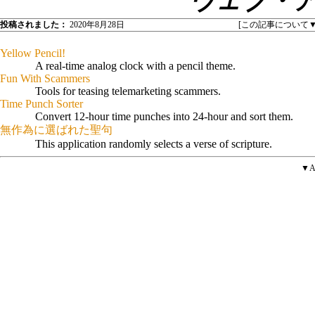
ウェブ・
投稿されました：
2020年8月28日
[この記事について
Yellow Pencil!
A real-time analog clock with a pencil theme.
Fun With Scammers
Tools for teasing telemarketing scammers.
Time Punch Sorter
Convert 12-hour time punches into 24-hour and sort them.
無作為に選ばれた聖句
This application randomly selects a verse of scripture.
▼A