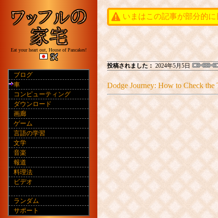
いまはこの記事が部分的に
Eat your heart out, House of Pancakes!
投稿されました：
2024年5月5日
ブログ
車
Dodge Journey: How to Check the T
コンピューティング
ダウンロード
画廊
ゲーム
言語の学習
文学
音楽
報道
料理法
ビデオ
ランダム
サポート