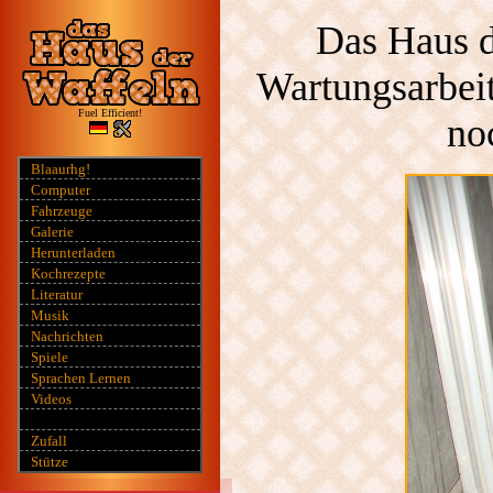
Das Haus d
Wartungsarbeit
Fuel Efficient!
no
Blaaurhg!
Computer
Fahrzeuge
Galerie
Herunterladen
Kochrezepte
Literatur
Musik
Nachrichten
Spiele
Sprachen Lernen
Videos
Zufall
Stütze