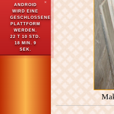
✕
ANDROID
WIRD EINE
GESCHLOSSENE
PLATTFORM
WERDEN.
22 T 10 STD.
18 MIN. 8
SEK.
Mak