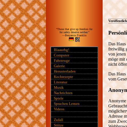
Veröffentlich
“Those that give up freedom for
Persönl
for safety deserve neither.”
—Benjamin Franklin
Das Haus 
freiwillig
Blaaurhg!
von jenen 
Computer
möge mit 
Fahrzeuge
nicht öffe
Galerie
Herunterladen
Das Haus d
Kochrezepte
vom Gesetz
Literatur
Musik
Anonym
Nachrichten
Spiele
Anonyme I
Sprachen Lernen
Gebraucht
Videos
möglicher
Adresse m
Zufall
zum Zweck
Stütze
Webbrowse