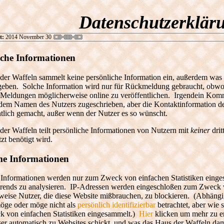
Datenschutzerklär
t:
2014 November 30
iche Informationen
der Waffeln sammelt keine persönliche Information ein, außerdem was
 geben. Solche Information wird nur für Rückmeldung gebraucht, obwoh
Meldungen möglicherweise online zu veröffentlichen. Irgendein Kommen
dem Namen des Nutzers zugeschrieben, aber die Kontaktinformation de
ntlich gemacht, außer wenn der Nutzer es so wünscht.
er Waffeln teilt persönliche Informationen von Nutzern mit
keiner
drit
t benötigt wird.
e Informationen
nformationen werden nur zum Zweck von einfachen Statistiken eing
rends zu analysieren. IP-Adressen werden eingeschloßen zum Zweck v
weise Nutzer, die diese Website mißbrauchen, zu blockieren. (Abhän
öge oder möge nicht als
persönlich identifizierbar
betrachtet, aber wie
 von einfachen Statistiken eingesammelt.)
Hier
klicken um mehr zu er
r automatisch zu Websites schickt, und was das Haus der Waffeln dam