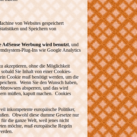
 Machine von Websites gespeichert
atistiken und Speichern von
e AdSense Werbung wird benutzt
, und
remdsystem-Plug-Ins wie Google Analytics
zu akzeptieren, ohne die Möglichkeit
sobald Sie Inhalt von einer Cookies-
 ein Cookie
muß
benötigt werden, um die
zu speichern. Wenn Sie den Wunsch haben,
ebbrowsers absperren, und das wird
chern müßen, kaputt machen. Cookies
l inkompetente europäische Politiker,
erlaßen. Obwohl diese dumme Gesetze nur
für die ganze Welt, weil jenes nicht
eten möchte,
muß
europäische Regeln
werden.