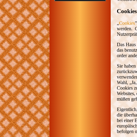
Cookies
„
Cookies
”
werden. C
Nutzerprä
Das Haus d
das benut
order and
Sie haben 
zurückzuwe
verwenden
Wahl, „Ja,
Cookies z
Websites,
müßen geb
Eigentlich
die überh
bei einer 
europäisc
befolgen o