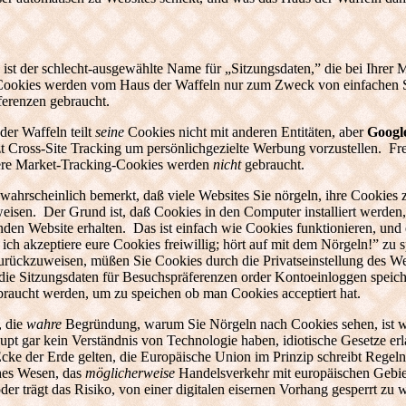
 ist der schlecht-ausgewählte Name für „Sitzungsdaten,” die bei Ihrer
ookies werden vom Haus der Waffeln nur zum Zweck von einfachen St
ferenzen gebraucht.
er Waffeln teilt
seine
Cookies nicht mit anderen Entitäten, aber
Googl
zt Cross-Site Tracking um persönlichgezielte Werbung vorzustellen. F
ere Market-Tracking-Cookies werden
nicht
gebraucht.
wahrscheinlich bemerkt, daß viele Websites Sie nörgeln, ihre Cookies 
isen. Der Grund ist, daß Cookies in den Computer installiert werden, 
den Website erhalten. Das ist einfach wie Cookies funktionieren, und
 ich akzeptiere eure Cookies freiwillig; hört auf mit dem Nörgeln!” 
urückzuweisen, müßen Sie Cookies durch die Privatseinstellung des W
 die Sitzungsdaten für Besuchspräferenzen order Kontoeinloggen spei
raucht werden, um zu speichen ob man Cookies acceptiert hat.
, die
wahre
Begründung, warum Sie Nörgeln nach Cookies sehen, ist wei
aupt gar kein Verständnis von Technologie haben, idiotische Gesetze 
Ecke der Erde gelten, die Europäische Union im Prinzip schreibt Regeln 
hes Wesen, das
möglicherweise
Handelsverkehr mit europäischen Gebi
der trägt das Risiko, von einer digitalen eisernen Vorhang gesperrt zu 