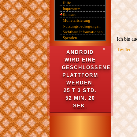
Hilfe
Impressum
Kontact
Monetarisierung
Nutzungsbedingungen
Sichtbare Informationen
Spenden
Ich bin au
✕
Twitter
ANDROID
WIRD EINE
GESCHLOSSENE
PLATTFORM
WERDEN.
25 T 3 STD.
52 MIN. 20
SEK.