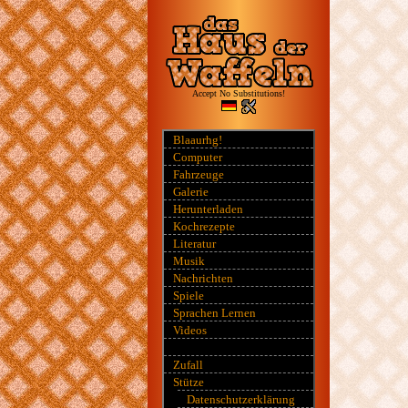
Accept No Substitutions!
Blaaurhg!
Computer
Fahrzeuge
Galerie
Herunterladen
Kochrezepte
Literatur
Musik
Nachrichten
Spiele
Sprachen Lernen
Videos
Zufall
Stütze
Datenschutzerklärung