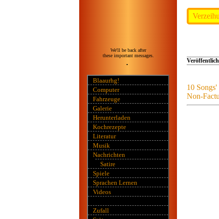
Verzeihu
We'll be back after
these important messages.
Veröffentlich
Blaaurhg!
10 Songs'
Computer
Non-Factu
Fahrzeuge
Galerie
Herunterladen
Kochrezepte
Literatur
Musik
Nachrichten
Satire
Spiele
Sprachen Lernen
Videos
Zufall