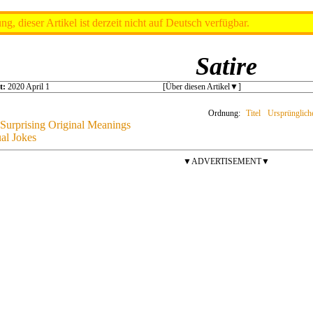
ng, dieser Artikel ist derzeit nicht auf Deutsch verfügbar.
Satire
t:
2020 April 1
[Über diesen Artikel
]
Ordnung:
Titel
Ursprünglich
 Surprising Original Meanings
al Jokes
▼ADVERTISEMENT▼