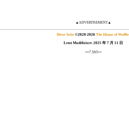
▲ADVERTISEMENT▲
Diese Seite
©
2020
-2026
The House of Waffle
Letzt Modifiziert:
2025 年 7 月 11 日
〰7.505〰