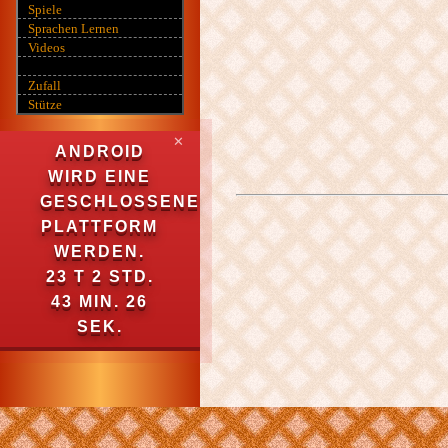
Spiele
Sprachen Lernen
Videos
Zufall
Stütze
✕
ANDROID
WIRD EINE
GESCHLOSSENE
PLATTFORM
WERDEN.
23 T 2 STD.
43 MIN. 25
SEK.