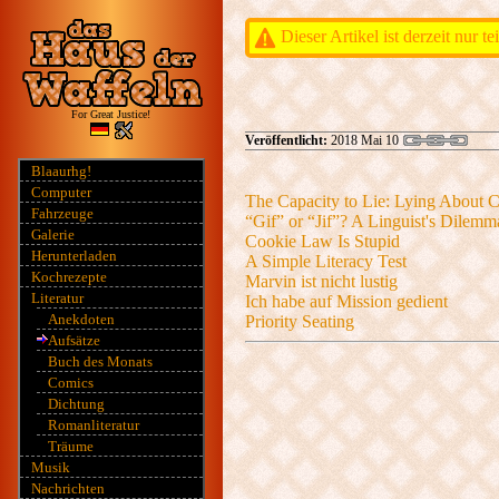
Dieser Artikel ist derzeit nur t
For Great Justice!
Veröffentlicht:
2018 Mai 10
Blaaurhg!
Computer
The Capacity to Lie: Lying About C
Fahrzeuge
“Gif” or “Jif”? A Linguist's Dilemm
Galerie
Cookie Law Is Stupid
Herunterladen
A Simple Literacy Test
Kochrezepte
Marvin ist nicht lustig
Literatur
Ich habe auf Mission gedient
Anekdoten
Priority Seating
Aufsätze
Buch des Monats
Comics
Dichtung
Romanliteratur
Träume
Musik
Nachrichten