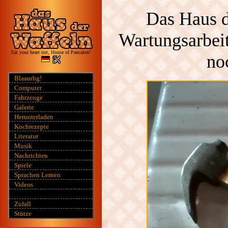
Das Haus d
Wartungsarbeit
Eat your heart out, House of Pancakes!
no
Blaaurhg!
Computer
Fahrzeuge
Galerie
Herunterladen
Kochrezepte
Literatur
Musik
Nachrichten
Spiele
Sprachen Lernen
Videos
Zufall
Stütze