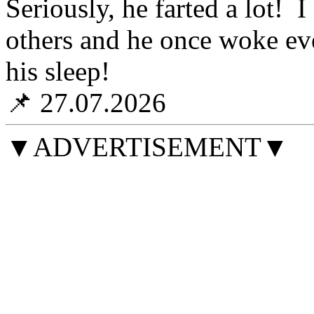
Seriously, he farted a lot!
others and he once woke ev
his sleep!
📌 27.07.2026
▼ADVERTISEMENT▼