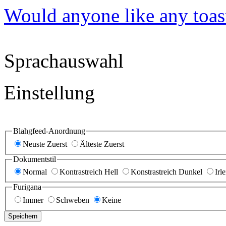
Would anyone like any toas
Sprachauswahl
Einstellung
Blahgfeed-Anordnung
Neuste Zuerst
Älteste Zuerst
Dokumentstil
Normal
Kontrastreich Hell
Konstrastreich Dunkel
Irl
Furigana
Immer
Schweben
Keine
Speichern