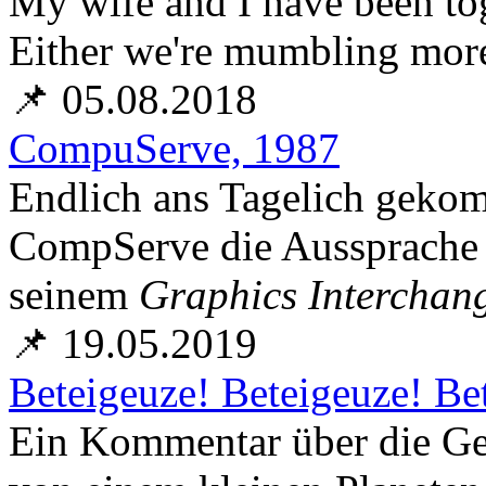
My wife and I have been tog
Either we're mumbling more,
📌 05.08.2018
CompuServe, 1987
Endlich ans Tagelich geko
CompServe die Aussprache 
seinem
Graphics Interchan
📌 19.05.2019
Beteigeuze! Beteigeuze! Be
Ein Kommentar über die G