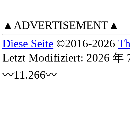
▲ADVERTISEMENT▲
Diese Seite
©
2016
-2026
Th
Letzt Modifiziert:
2026 年 
〰11.266〰