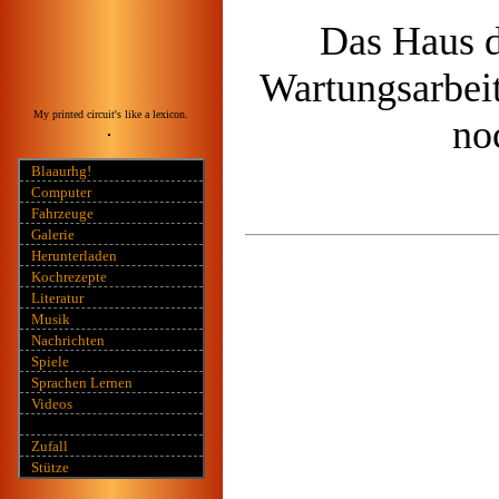
Das Haus d
Wartungsarbeit
My printed circuit's like a lexicon.
no
Blaaurhg!
Computer
Fahrzeuge
Galerie
Herunterladen
Kochrezepte
Literatur
Musik
Nachrichten
Spiele
Sprachen Lernen
Videos
Zufall
Stütze