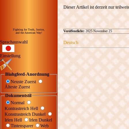
Dieser Artikel ist derzeit nur teilwe
Fighting for Truth, Justice,
Veröffentlicht:
2025 November 25
and the American Way!
Sprachauswahl
Deutsch
Einstellung
Blahgfeed-Anordnung
Neuste Zuerst
Älteste Zuerst
Dokumentstil
Normal
Kontrastreich Hell
Konstrastreich Dunkel
Irlen Hell
Irlen Dunkel
Tintensparer
Web