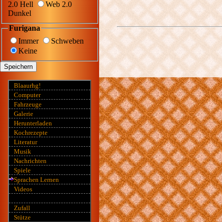
2.0 Hell
Web 2.0
Dunkel
Furigana
Immer
Schweben
Keine
Speichern
Blaaurhg!
Computer
Fahrzeuge
Galerie
Herunterladen
Kochrezepte
Literatur
Musik
Nachrichten
Spiele
Sprachen Lernen
Videos
Zufall
Stütze