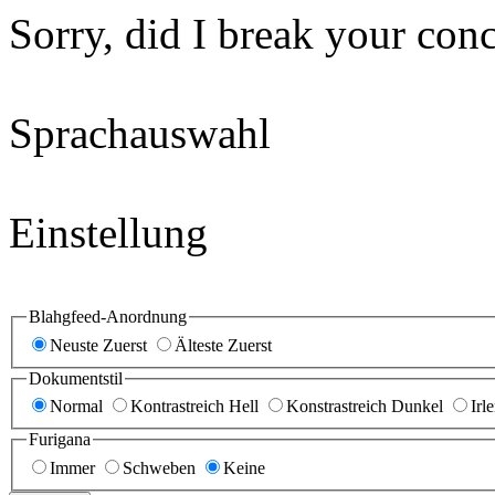
Sorry, did I break your con
Sprachauswahl
Einstellung
Blahgfeed-Anordnung
Neuste Zuerst
Älteste Zuerst
Dokumentstil
Normal
Kontrastreich Hell
Konstrastreich Dunkel
Irl
Furigana
Immer
Schweben
Keine