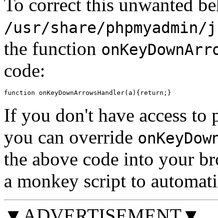
To correct this unwanted beh
/usr/share/phpmyadmin/j
the function
onKeyDownArr
code:
function onKeyDownArrowsHandler(a){return;}
If you don't have access t
you can override
onKeyDow
the above code into your br
a monkey script to automatic
▼ADVERTISEMENT▼