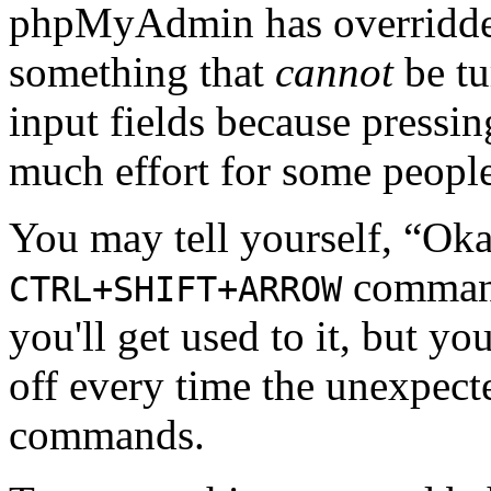
phpMyAdmin has overridden
something that
cannot
be tu
input fields because pressi
much effort for some people
You may tell yourself, “Okay
commands
CTRL+SHIFT+ARROW
you'll get used to it, but yo
off every time the unexpect
commands.