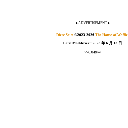
▲ADVERTISEMENT▲
Diese Seite
©
2023
-2026
The House of Waffle
Letzt Modifiziert:
2026 年 6 月 13 日
〰6.049〰