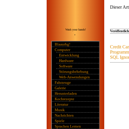
Dieser Art
Wash your hands!
Veröffentlich
Blaaurhg!
Credit Ca
Computer
Programmi
Entwicklung
SQL Ignor
Hardware
Software
Störungsbehebung
Web-Anwendungen
Fahrzeuge
Galerie
Herunterladen
Kochrezepte
Literatur
Musik
Nachrichten
Spiele
Sprachen Lernen