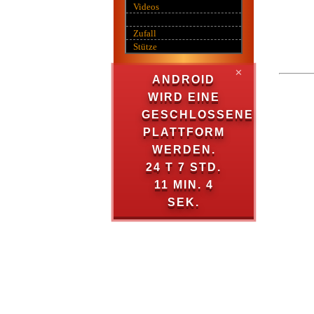
Videos
Zufall
Stütze
✕
ANDROID
WIRD EINE
GESCHLOSSENE
PLATTFORM
WERDEN.
24 T 7 STD.
11 MIN. 4
SEK.