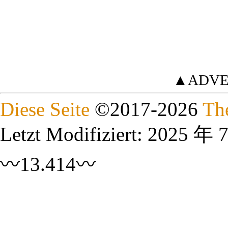
▲ADVE
Diese Seite
©
2017
-2026
Th
Letzt Modifiziert:
2025 年 
〰13.414〰