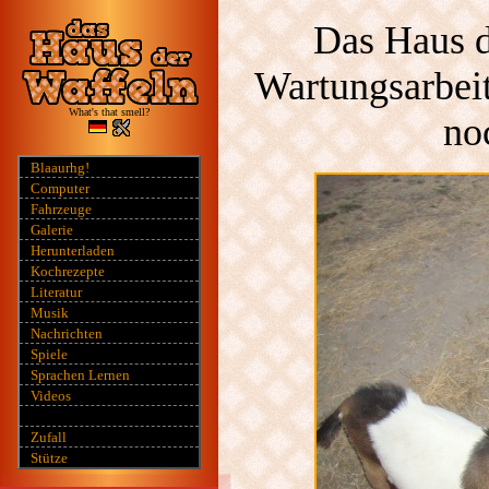
Das Haus d
Wartungsarbeit
What's that smell?
no
Blaaurhg!
Computer
Fahrzeuge
Galerie
Herunterladen
Kochrezepte
Literatur
Musik
Nachrichten
Spiele
Sprachen Lernen
Videos
Zufall
Stütze