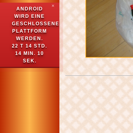
✕
ANDROID
WIRD EINE
GESCHLOSSENE
PLATTFORM
WERDEN.
22 T 14 STD.
14 MIN. 9
SEK.