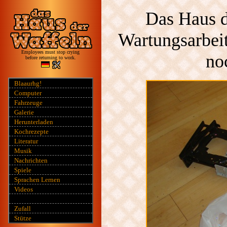
Das Haus d
Wartungsarbeit
Employees must stop crying
no
before returning to work.
Blaaurhg!
Computer
Fahrzeuge
Galerie
Herunterladen
Kochrezepte
Literatur
Musik
Nachrichten
Spiele
Sprachen Lernen
Videos
Zufall
Stütze