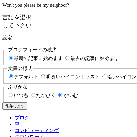
Won't you please be my neighbor?
言語を選択
して下さい
設定
ブログフィードの秩序
最新の記事に始めます
最古の記事に始めます
文書の様式
デフォルト
明るいハイコントラスト
暗いハイコン
ふりがな
いつも
たなびく
かいむ
保存します
ブログ
車
コンピューティング
ダウンロード