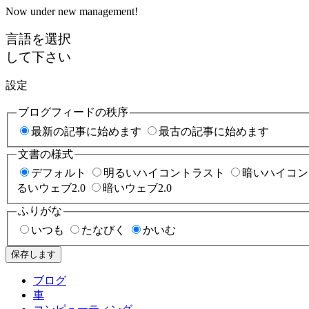
Now under new management!
言語を選択
して下さい
設定
ブログフィードの秩序
最新の記事に始めます
最古の記事に始めます
文書の様式
デフォルト
明るいハイコントラスト
暗いハイコン
るいウェブ2.0
暗いウェブ2.0
ふりがな
いつも
たなびく
かいむ
保存します
ブログ
車