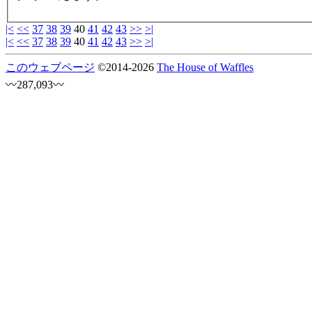
|<
<<
37
38
39
40
41
42
43
>>
>|
|<
<<
37
38
39
40
41
42
43
>>
>|
このウェブページ
©
2014
-2026
The House of Waffles
〰287,093〰