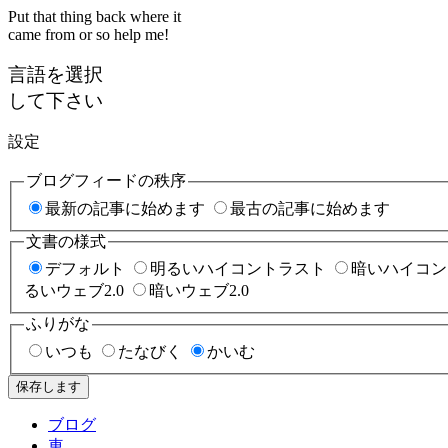
Put that thing back where it
came from or so help me!
言語を選択
して下さい
設定
ブログフィードの秩序
最新の記事に始めます
最古の記事に始めます
文書の様式
デフォルト
明るいハイコントラスト
暗いハイコン
るいウェブ2.0
暗いウェブ2.0
ふりがな
いつも
たなびく
かいむ
保存します
ブログ
車