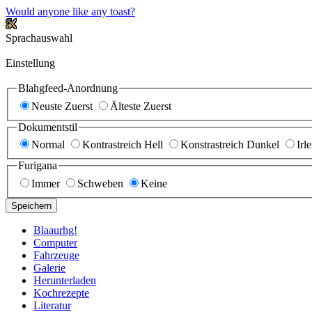
Would anyone like any toast?
Sprachauswahl
Einstellung
Blahgfeed-Anordnung
Neuste Zuerst
Älteste Zuerst
Dokumentstil
Normal
Kontrastreich Hell
Konstrastreich Dunkel
Irl
Furigana
Immer
Schweben
Keine
Speichern
Blaaurhg!
Computer
Fahrzeuge
Galerie
Herunterladen
Kochrezepte
Literatur