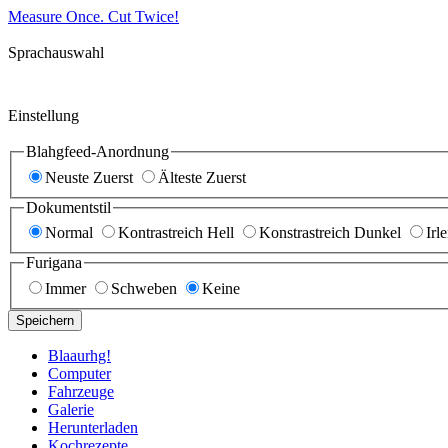
Measure Once. Cut Twice!
Sprachauswahl
Einstellung
Blahgfeed-Anordnung
Neuste Zuerst
Älteste Zuerst
Dokumentstil
Normal
Kontrastreich Hell
Konstrastreich Dunkel
Irl
Furigana
Immer
Schweben
Keine
Speichern
Blaaurhg!
Computer
Fahrzeuge
Galerie
Herunterladen
Kochrezepte