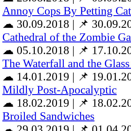
Annoy Cops By Petting Cat
☁ 30.09.2018
|
📌 30.09.2
Cathedral of the Zombie G
☁ 05.10.2018
|
📌 17.10.2
The Waterfall and the Glass
☁ 14.01.2019
|
📌 19.01.2
Mildly Post-Apocalyptic
☁ 18.02.2019
|
📌 18.02.2
Broiled Sandwiches
☁ 29.03.2019
|
📌 01.04.2