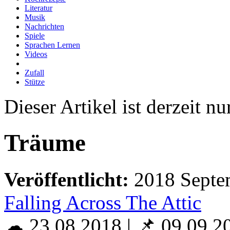
Literatur
Musik
Nachrichten
Spiele
Sprachen Lernen
Videos
Zufall
Stütze
Dieser Artikel ist derzeit nu
Träume
Veröffentlicht:
2018 Septe
Falling Across The Attic
☁ 23.08.2018
|
📌 09.09.2