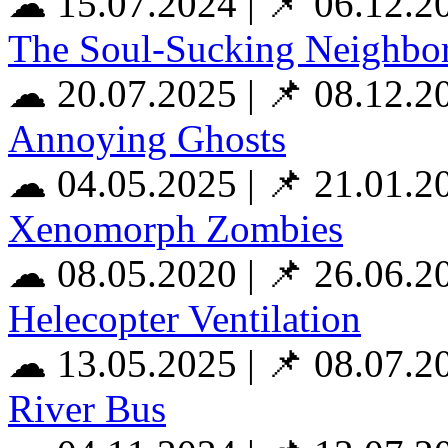
☁ 15.07.2024
|
📌 06.12.2
The Soul-Sucking Neighbo
☁ 20.07.2025
|
📌 08.12.2
Annoying Ghosts
☁ 04.05.2025
|
📌 21.01.2
Xenomorph Zombies
☁ 08.05.2020
|
📌 26.06.2
Helecopter Ventilation
☁ 13.05.2025
|
📌 08.07.2
River Bus