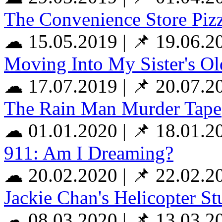
The Convenience Store Pizz
☁ 15.05.2019
|
📌 19.06.2
Moving Into My Sister's O
☁ 17.07.2019
|
📌 20.07.2
The Rain Man Murder Tape
☁ 01.01.2020
|
📌 18.01.2
911: Am I Dreaming?
☁ 20.02.2020
|
📌 22.02.2
Jackie Chan's Helicopter St
☁ 08.03.2020
|
📌 13.03.2