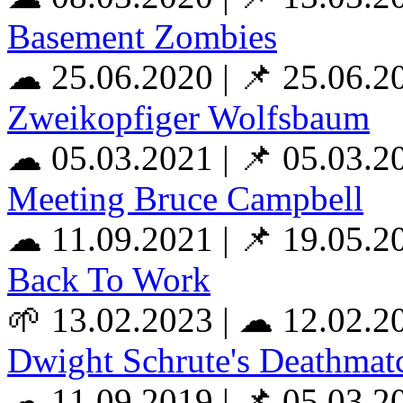
Basement Zombies
☁ 25.06.2020
|
📌 25.06.2
Zweikopfiger Wolfsbaum
☁ 05.03.2021
|
📌 05.03.2
Meeting Bruce Campbell
☁ 11.09.2021
|
📌 19.05.2
Back To Work
🌱 13.02.2023
|
☁ 12.02.2
Dwight Schrute's Deathmat
☁ 11.09.2019
|
📌 05.03.2